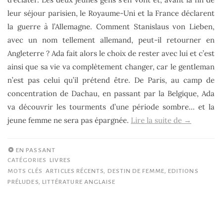
leur séjour parisien, le Royaume-Uni et la France déclarent
la guerre à l’Allemagne. Comment Stanislaus von Lieben,
avec un nom tellement allemand, peut-il retourner en
Angleterre ? Ada fait alors le choix de rester avec lui et c’est
ainsi que sa vie va complètement changer, car le gentleman
n’est pas celui qu’il prétend être. De Paris, au camp de
concentration de Dachau, en passant par la Belgique, Ada
va découvrir les tourments d’une période sombre… et la
« De
jeune femme ne sera pas épargnée.
Lire la suite de
→
pourpre
et
EN PASSANT
de
CATÉGORIES
LIVRES
MOTS CLÉS
ARTICLES RÉCENTS
,
DESTIN DE FEMME
,
EDITIONS
soie,
PRÉLUDES
,
LITTÉRATURE ANGLAISE
Mary
Chamberlai