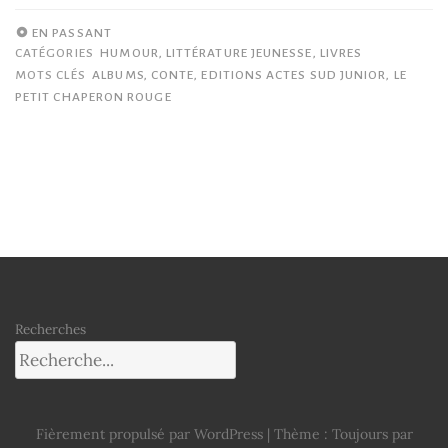
EN PASSANT
CATÉGORIES
HUMOUR
,
LITTÉRATURE JEUNESSE
,
LIVRES
MOTS CLÉS
ALBUMS
,
CONTE
,
EDITIONS ACTES SUD JUNIOR
,
LE
PETIT CHAPERON ROUGE
Recherches
Fièrement propulsé par WordPress
|
Thème : Toujours par