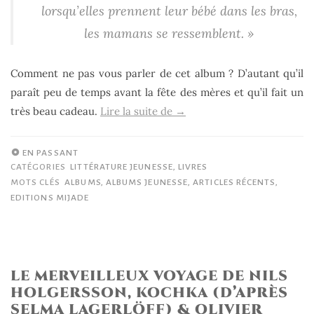
lorsqu’elles prennent leur bébé dans les bras,
les mamans se ressemblent. »
Comment ne pas vous parler de cet album ? D’autant qu’il
paraît peu de temps avant la fête des mères et qu’il fait un
« Maman,
très beau cadeau.
Lire la suite de
→
Hélène
Delforge
EN PASSANT
(textes)
CATÉGORIES
LITTÉRATURE JEUNESSE
,
LIVRES
MOTS CLÉS
ALBUMS
,
ALBUMS JEUNESSE
,
ARTICLES RÉCENTS
,
et
EDITIONS MIJADE
Quentin
Gréban
(illustrations) »
LE MERVEILLEUX VOYAGE DE NILS
HOLGERSSON, KOCHKA (D’APRÈS
SELMA LAGERLÖFF) & OLIVIER