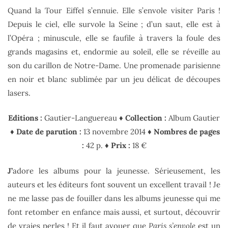
Quand la Tour Eiffel s’ennuie. Elle s’envole visiter Paris !
Depuis le ciel, elle survole la Seine ; d’un saut, elle est à
l’Opéra ; minuscule, elle se faufile à travers la foule des
grands magasins et, endormie au soleil, elle se réveille au
son du carillon de Notre-Dame. Une promenade parisienne
en noir et blanc sublimée par un jeu délicat de découpes
lasers.
Editions :
Gautier-Languereau
♦
Collection :
Album Gautier
♦ Date de parution :
13 novembre 2014
♦ Nombres de pages
:
42 p.
♦ Prix :
18 €
J’
adore les albums pour la jeunesse. Sérieusement, les
auteurs et les éditeurs font souvent un excellent travail ! Je
ne me lasse pas de fouiller dans les albums jeunesse qui me
font retomber en enfance mais aussi, et surtout, découvrir
de vraies perles ! Et il faut avouer que
Paris s’envole
est un