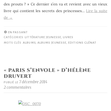
des prouts ? » Ce dernier s’en va et revient avec un vieux
livre qui contient les secrets des princesses…
Lire la suite
« Même
de
→
les
princesses
EN PASSANT
pètent,
CATÉGORIES
LITTÉRATURE JEUNESSE
,
LIVRES
MOTS CLÉS
ALBUMS
,
ALBUMS JEUNESSE
,
EDITIONS GLÉNAT
Ilan
Brenman
(texte)
et
« PARIS S’ENVOLE » D’HÉLÈNE
Magali
DRUVERT
le
7 décembre 2014
PUBLIÉ LE
Huche
2 commentaires
(illustrations) »