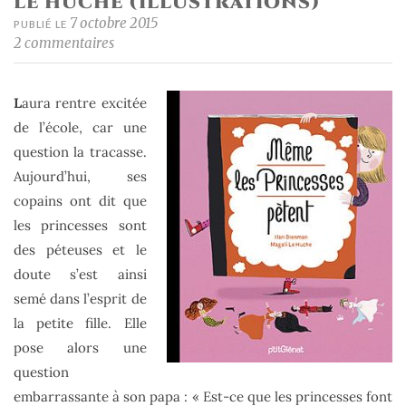
LE HUCHE (ILLUSTRATIONS)
Olivier
7 octobre 2015
PUBLIÉ LE
Latyk »
2 commentaires
L
aura rentre excitée
de l’école, car une
question la tracasse.
Aujourd’hui, ses
copains ont dit que
les princesses sont
des péteuses et le
doute s’est ainsi
semé dans l’esprit de
la petite fille. Elle
pose alors une
question
embarrassante à son papa : « Est-ce que les princesses font