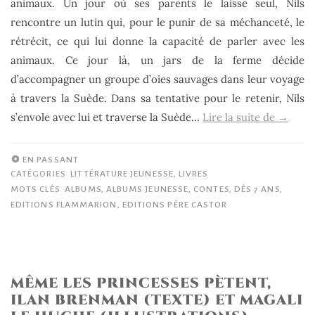
animaux. Un jour où ses parents le laisse seul, Nils
rencontre un lutin qui, pour le punir de sa méchanceté, le
rétrécit, ce qui lui donne la capacité de parler avec les
animaux. Ce jour là, un jars de la ferme décide
d’accompagner un groupe d’oies sauvages dans leur voyage
à travers la Suède. Dans sa tentative pour le retenir, Nils
« Le
s’envole avec lui et traverse la Suède…
Lire la suite de
→
merveil
voyage
EN PASSANT
de
CATÉGORIES
LITTÉRATURE JEUNESSE
,
LIVRES
MOTS CLÉS
ALBUMS
,
ALBUMS JEUNESSE
,
CONTES
,
DÈS 7 ANS
,
Nils
EDITIONS FLAMMARION
,
EDITIONS PÈRE CASTOR
Holgers
Kochka
(d’aprè
Selma
MÊME LES PRINCESSES PÈTENT,
Lagerlö
ILAN BRENMAN (TEXTE) ET MAGALI
&